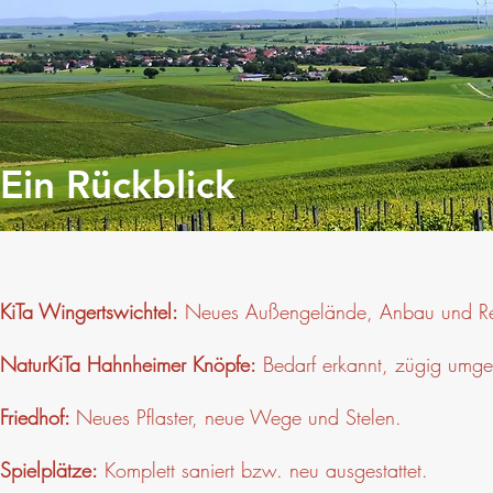
Ein Rückblick
KiTa Wingertswichtel:
Neues Außengelände, Anbau und R
NaturKiTa Hahnheimer Knöpfe:
Bedarf erkannt, zügig umg
Friedhof:
Neues Pflaster, neue Wege und Stelen.
Spielplätze:
Komplett saniert bzw. neu ausgestattet.